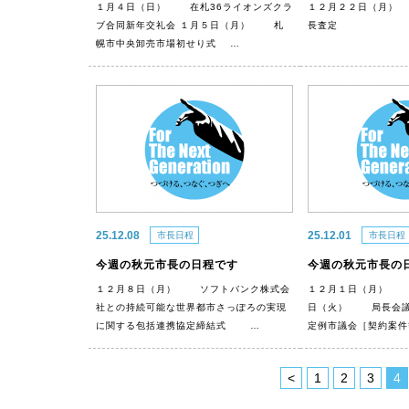
１月４日（日） 在札36ライオンズクラ
１２月２２日（月）
ブ合同新年交礼会 １月５日（月） 札
長査定
幌市中央卸売市場初せり式 …
25.12.08
25.12.01
市長日程
市長日程
今週の秋元市長の日程です
今週の秋元市長の
１２月８日（月） ソフトバンク株式会
１２月１日（月） 
社との持続可能な世界都市さっぽろの実現
日（火） 局長会
に関する包括連携協定締結式 …
定例市議会［契約案件
<
1
2
3
4