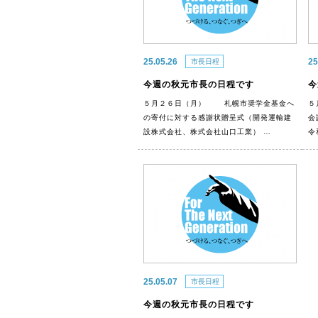
25.05.26
25
市長日程
今週の秋元市長の日程です
今
５月２６日（月） 札幌市奨学金基金へ
５
の寄付に対する感謝状贈呈式（開発運輸建
会
設株式会社、株式会社山口工業） …
令
25.05.07
市長日程
今週の秋元市長の日程です