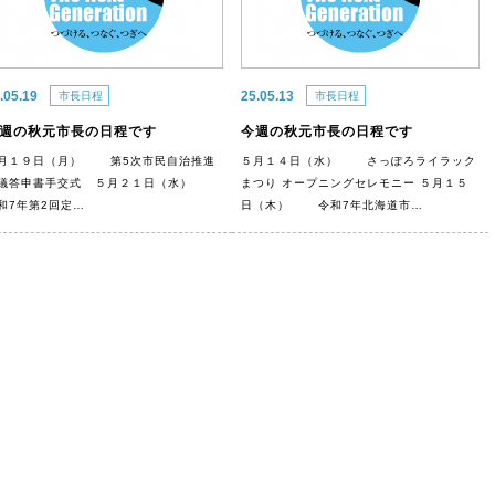
.05.19
25.05.13
市長日程
市長日程
週の秋元市長の日程です
今週の秋元市長の日程です
月１９日（月） 第5次市民自治推進
５月１４日（水） さっぽろライラック
議答申書手交式 ５月２１日（水）
まつり オープニングセレモニー ５月１５
和7年第2回定…
日（木） 令和7年北海道市…