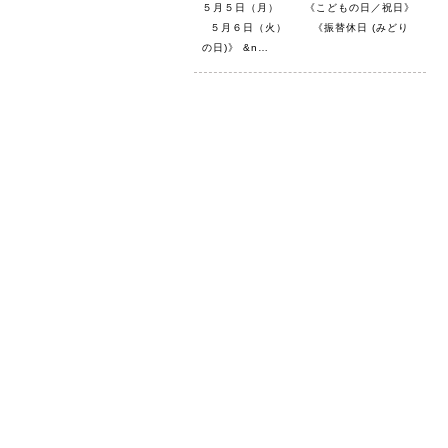
５月５日（月） 《こどもの日／祝日》
５月６日（火） 《振替休日 (みどり
の日)》 &n…