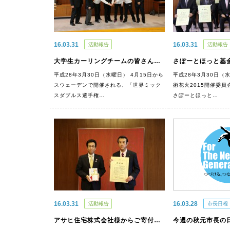
16.03.31
16.03.31
活動報告
活動報告
大学生カーリングチームの皆さんがお越しになりました
平成28年3月30日（水曜日） 4月15日から
平成28年3月30日（
スウェーデンで開催される、「世界ミック
術花火2015開催委
スダブルス選手権…
さぽーとほっと…
16.03.31
16.03.28
活動報告
市長日程
アサヒ住宅株式会社様からご寄付をいただきました
今週の秋元市長の