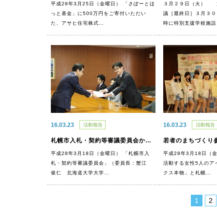
平成28年3月25日（金曜日） 「さぽーとほ
３月２９日（火） 
っと基金」に500万円をご寄付いただい
議［最終日］３月３
た、アサヒ住宅株式…
時に特別支援学校施設
16.03.23
16.03.23
活動報告
活動報告
札幌市入札・契約等審議委員会から意見書をいただきました
平成28年3月18日（金曜日） 「札幌市入
平成28年3月18日（
札・契約等審議委員会」（委員長：蟹江
活動する女性5人のア
俊仁 北海道大学大学…
クス本物」と札幌…
1
2