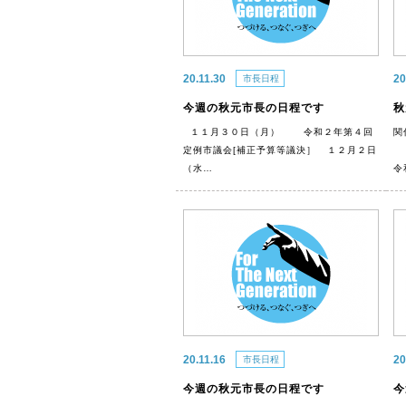
20.11.30
20
市長日程
今週の秋元市長の日程です
秋
１１月３０日（月） 令和２年第４回
関
定例市議会[補正予算等議決］ １２月２日
（水…
令
20.11.16
20
市長日程
今週の秋元市長の日程です
今