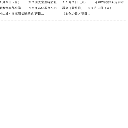
１月９日（月） 第２回児童虐待防止
１１月２日（月） 令和2年第3回定例市
策推進本部会議 ささえあい基金への
議会［最終日］ １１月３日（火）
付に対する感謝状贈呈式(戸田…
《文化の日／祝日…