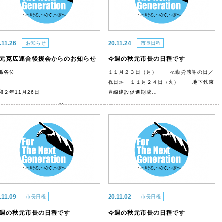
.11.26
20.11.24
お知らせ
市長日程
元克広連合後援会からのお知らせ
今週の秋元市長の日程です
係各位
１１月２３日（月） ≪勤労感謝の日／
祝日≫ １１月２４日（火） 地下鉄東
和２年11月26日
豊線建設促進期成…
…
.11.09
20.11.02
市長日程
市長日程
週の秋元市長の日程です
今週の秋元市長の日程です