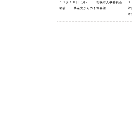
１１月１６日（月） 札幌市人事委員会
１
勧告 共産党からの予算要望
対
寄