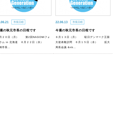
.06.21
22.06.13
市長日程
市長日程
週の秋元市長の日程です
今週の秋元市長の日程です
月２０日（月） 第2回NAGOMiフォ
６月１３日（月） 駐日デンマーク王国
ラム in 北海道 ６月２２日（水）
大使表敬訪問 ６月１５日（水） 拡大
例市長…
局長会議 &nb…