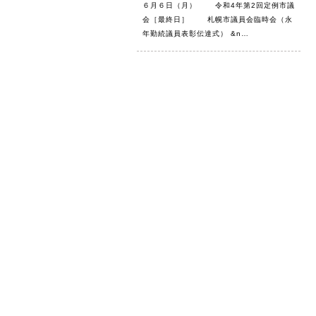
６月６日（月） 令和4年第2回定例市議
会［最終日］ 札幌市議員会臨時会（永
年勤続議員表彰伝達式） &n…