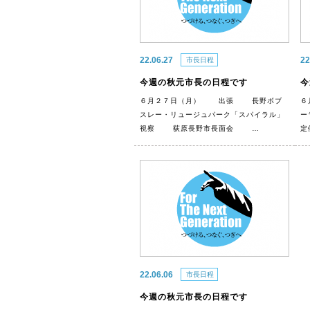
22.06.27
22
市長日程
今週の秋元市長の日程です
今
６月２７日（月） 出張 長野ボブ
６
スレー・リュージュパーク「スパイラル」
ー
視察 荻原長野市長面会 …
定
22.06.06
市長日程
今週の秋元市長の日程です