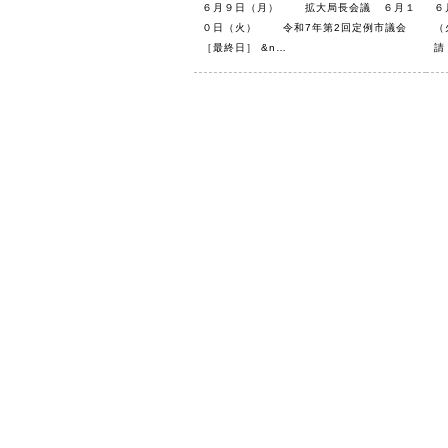
６月９日（月） 拡大局長会議 ６月１
６
０日（火） 令和7年第2回定例市議会
（
［最終日］ &n…
請