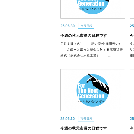
25.06.30
25
市長日程
今週の秋元市長の日程です
今
７月１日（火） 辞令交付(採用発令)
６
さぽーとほっと基金に対する感謝状贈
リ
呈式（株式会社水章工業） …
25.06.10
25
市長日程
今週の秋元市長の日程です
今