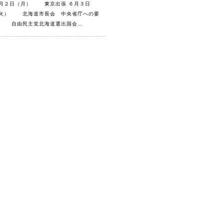
月２日（月） 東京出張 ６月３日
火） 北海道市長会 中央省庁への要
 自由民主党北海道選出国会…