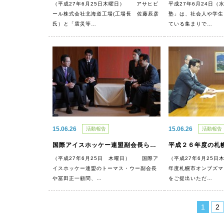
（平成27年6月25日木曜日） アサヒビ
平成27年6月24日
ール株式会社北海道工場(工場長 佐藤辰彦
塾」は、社会人や学生
氏）と「震災等…
ている集まりで…
15.06.26
15.06.26
活動報告
活動報告
国際アイスホッケー連盟副会長らがお越しになりました
（平成27年6月25日 木曜日） 国際ア
（平成27年6月25
イスホッケー連盟のトーマス・ウー副会長
年度札幌市オンブズマ
や冨田正一顧問、…
をご提出いただ…
1
2