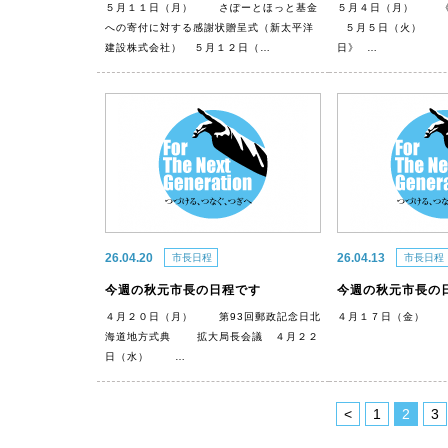
５月１１日（月） さぽーとほっと基金
５月４日（月） 《
への寄付に対する感謝状贈呈式（新太平洋
５月５日（火） 
建設株式会社） ５月１２日（…
日》 …
26.04.20
26.04.13
市長日程
市長日程
今週の秋元市長の日程です
今週の秋元市長の
４月２０日（月） 第93回郵政記念日北
４月１７日（金） 
海道地方式典 拡大局長会議 ４月２２
日（水） …
<
1
2
3