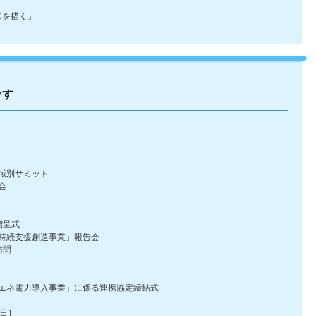
来を描く」
です
域別サミット
会
贈呈式
続支援創造事業」報告会
訪問
ネ電力導入事業」に係る連携協定締結式
日］