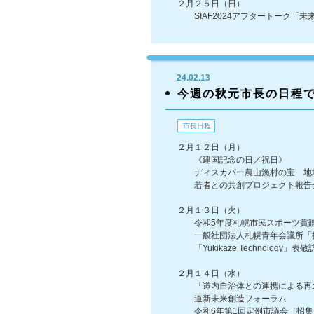
２月２５日（日）
SIAF2024アフタートーク「未
24.02.13
今週の秋元市長の日程
市長日程
２月１２日（月）
《建国記念の日／祝日》
ディスカバー農山漁村の宝 地
若者との共創プロジェクト報告
２月１３日（火）
令和5年度札幌市民スポーツ賞
一般社団法人札幌青年会議所「持
「Yukikaze Technology」表敬
２月１４日（水）
「道内自治体との連携による再エ
道新未来創造フォーラム
令和6年第1回定例市議会［招集