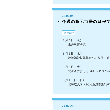
24.03.04
今週の秋元市長の日程
市長日程
３月５日（火）
総合教育会議
３月６日（水）
地域福祉振興基金への寄付に対す
３月９日（土）
北海道におけるGXビジネスの
３月１０日（日）
北海道大学病院 児童思春期精神
24.02.26