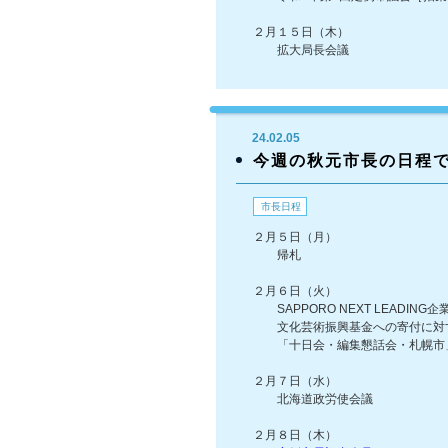
２月１５日（木）
拡大局長会議
24.02.05
今週の秋元市長の日程
市長日程
２月５日（月）
帰札
２月６日（火）
SAPPORO NEXT LEADING企
文化芸術振興基金への寄付に対す
「十日会・編集懇話会・札幌市
２月７日（水）
北海道政労使会議
２月８日（木）