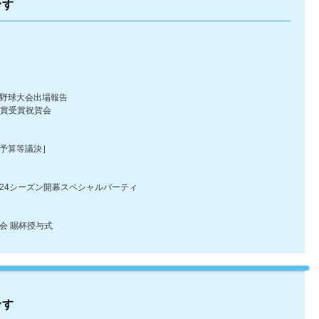
です
野球大会出場報告
賞受賞祝賀会
予算等議決］
4シーズン開幕スペシャルパーティ
会 賜杯授与式
です