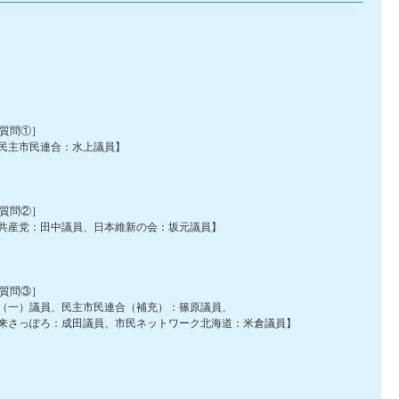
質問①］
主市民連合：水上議員】
質問②］
党：田中議員、日本維新の会：坂元議員】
質問③］
一）議員、民主市民連合（補充）：篠原議員、
っぽろ：成田議員、市民ネットワーク北海道：米倉議員】