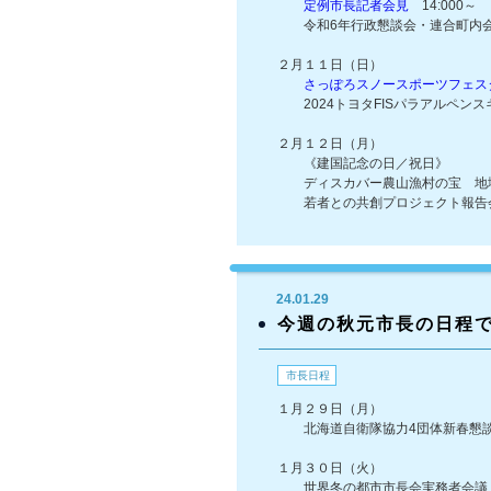
定例市長記者会見
14:000～
令和6年行政懇談会・連合町内会
２月１１日（日）
さっぽろスノースポーツフェスタ
2024トヨタFISパラアルペンス
２月１２日（月）
《建国記念の日／祝日》
ディスカバー農山漁村の宝 地
若者との共創プロジェクト報告
24.01.29
今週の秋元市長の日程
市長日程
１月２９日（月）
北海道自衛隊協力4団体新春懇
１月３０日（火）
世界冬の都市市長会実務者会議