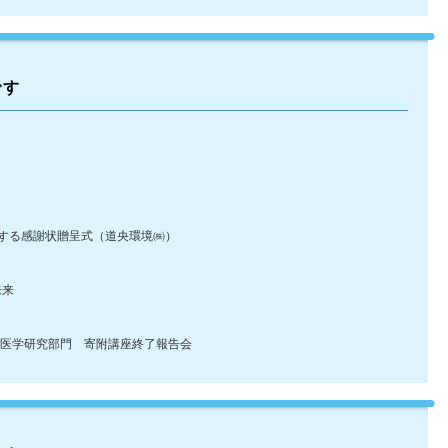
です
る感謝状贈呈式（道央環境㈱）
未来
医学研究部門 寄附講座終了報告会