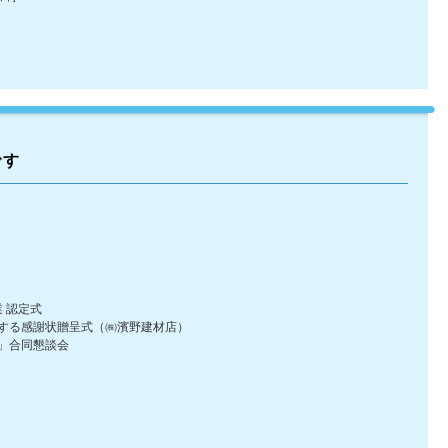
です
業 認定式
る感謝状贈呈式（㈱濱野建材店）
」合同懇談会