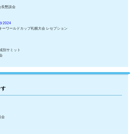
長懇談会
2024
キーワールドカップ札幌大会 レセプション
域別サミット
会
です
談会