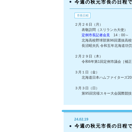
今週の秋元市長の日程
市長日程
２月２６日（月）
表敬訪問（スリランカ大使）
定例市長記者会見
14：00～
北海高校野球部第96回選抜高校
長沼昭夫氏 令和五年北海道功労
２月２９日（木）
令和6年第1回定例市議会［補正
３月１日（金）
北海道日本ハムファイターズ202
３月３日（日）
第95回宮様スキー大会国際競技
24.02.19
今週の秋元市長の日程