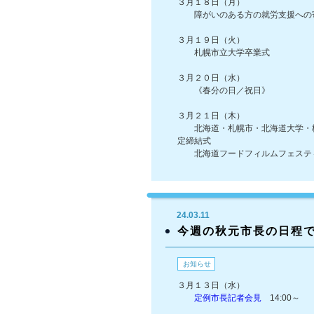
３月１８日（月）
障がいのある方の就労支援への寄
３月１９日（火）
札幌市立大学卒業式
３月２０日（水）
《春分の日／祝日》
３月２１日（木）
北海道・札幌市・北海道大学・株
定締結式
北海道フードフィルムフェスティ
24.03.11
今週の秋元市長の日程
お知らせ
３月１３日（水）
定例市長記者会見
14:00～