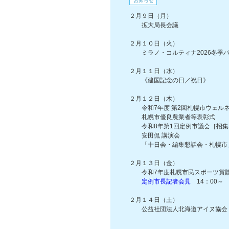
お知らせ
２月９日（月）
拡大局長会議
２月１０日（火）
ミラノ・コルティナ2026冬季パ
２月１１日（水）
《建国記念の日／祝日》
２月１２日（木）
令和7年度 第2回札幌市ウェル
札幌市優良農業者等表彰式
令和8年第1回定例市議会［招集
安田侃 講演会
「十日会・編集懇話会・札幌市
２月１３日（金）
令和7年度札幌市民スポーツ賞
定例市長記者会見
14：00～
２月１４日（土）
公益社団法人北海道アイヌ協会 