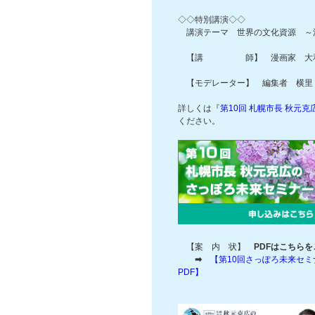
◇◇特別講演◇◇
講演テーマ 世界の文化資源 ～
【講 師】 漫画家 大和 和
【モデレーター】 編集者 横里 
詳しくは『
第10回 札幌市長 秋元
ください。
【案 内 状】
PDFはこちらを
➡
【第10回さっぽろ未来セミ
PDF】