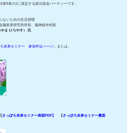
8条の2に規定する政治資金パーティーです。
らないための生活習慣
脳疾患研究所所長、脳神経外科医
やま ひろやす） 氏
ぽろ未来セミナー 参加申込ページ
』または、
【
さっぽろ未来セミナー表面PDF】
【
さっぽろ未来セミナー裏面