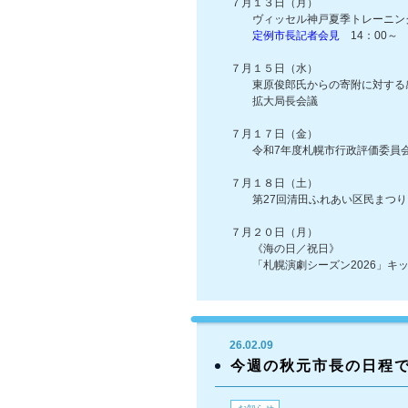
７月１３日（月）
ヴィッセル神戸夏季トレーニング
定例市長記者会見
14：00～
７月１５日（水）
東原俊郎氏からの寄附に対する
拡大局長会議
７月１７日（金）
令和7年度札幌市行政評価委員会
７月１８日（土）
第27回清田ふれあい区民まつり
７月２０日（月）
《海の日／祝日》
「札幌演劇シーズン2026」キッ
26.02.09
今週の秋元市長の日程