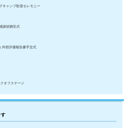
キャンプ歓迎セレモニー
感謝状贈呈式
 外部評価報告書手交式
クオフステージ
です