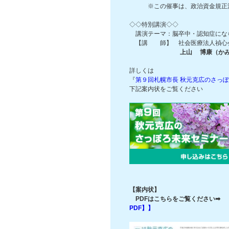
※この催事は、政治資金規正法第
◇◇特別講演◇◇
講演テーマ：脳卒中・認知症にな
【講 師】 社会医療法人禎心会
上山 博康（かみ
詳しくは
『
第９回札幌市長 秋元克広のさっ
下記案内状をご覧ください
【案内状】
PDFはこちらをご覧ください
➡ 
PDF】】