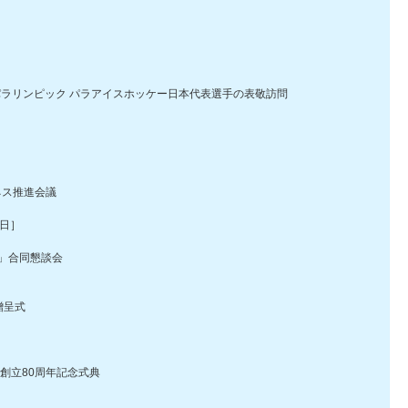
ラリンピック パラアイスホッケー日本代表選手の表敬訪問
ネス推進会議
日］
」合同懇談会
贈呈式
創立80周年記念式典