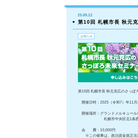
25.09.12
第10回 札幌市長 秋
お知らせ
第10回 札幌市長 秋元克広のさっ
開催日時：2025（令和7）年11月
開催場所：グランドメルキュール札
札幌市中央区北1条西11丁目 ℡
会 費：10,000円
※この催事は、政治資金規正法第