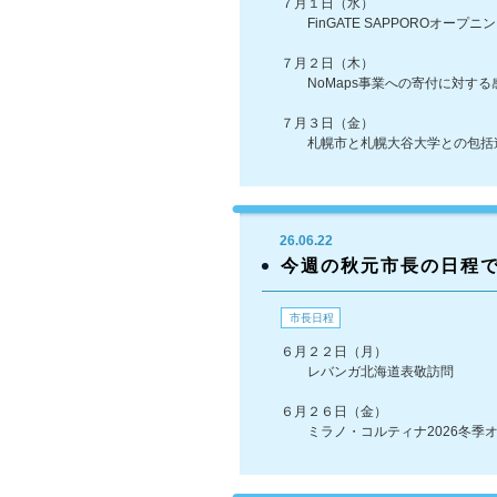
７月１日（水）
FinGATE SAPPOROオープニ
７月２日（木）
NoMaps事業への寄付に対する
７月３日（金）
札幌市と札幌大谷大学との包括
26.06.22
今週の秋元市長の日程
市長日程
６月２２日（月）
レバンガ北海道表敬訪問
６月２６日（金）
ミラノ・コルティナ2026冬季オ