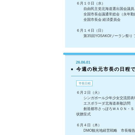
６月１０日（水）
自由民主党北海道選出国会議員
全国市長会議通常総会（永年勤
全国市長会 経済委員会
６月１４日（日）
第35回YOSAKOIソーラン祭り
26.06.01
今週の秋元市長の日程
市長日程
６月２日（火）
シンガポール少年少女交流団表
エスポラーダ北海道表敬訪問
創造都市さっぽろＷＡＯＮ・ＳＡ
状贈呈式
６月４日（木）
DMO観光地経営戦略 市長報告