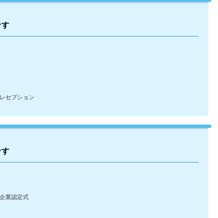
です
レセプション
です
G企業認定式