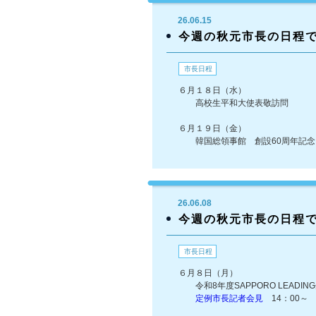
26.06.15
今週の秋元市長の日程
市長日程
６月１８日（水）
高校生平和大使表敬訪問
６月１９日（金）
韓国総領事館 創設60周年記念
26.06.08
今週の秋元市長の日程
市長日程
６月８日（月）
令和8年度SAPPORO LEADIN
定例市長記者会見
14：00～