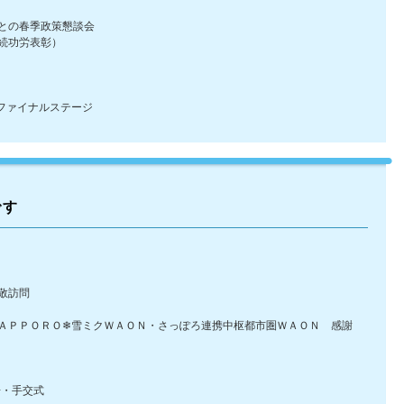
との春季政策懇談会
続功労表彰）
 ファイナルステージ
です
敬訪問
ＰＰＯＲＯ❄雪ミクＷＡＯＮ・さっぽろ連携中枢都市圏ＷＡＯＮ 感謝
・手交式