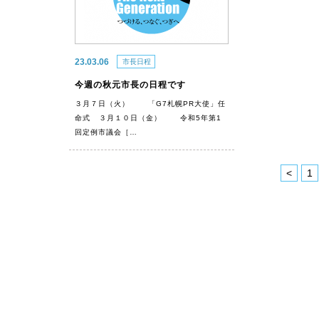
23.03.06
市長日程
今週の秋元市長の日程です
３月７日（火） 「G7札幌PR大使」任
命式 ３月１０日（金） 令和5年第1
回定例市議会［…
<
1