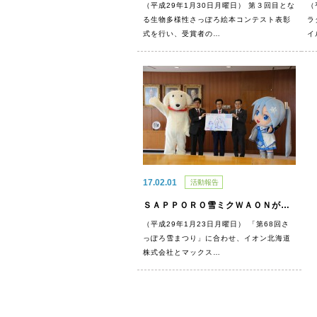
（平成29年1月30日月曜日） 第３回目とな
（
る生物多様性さっぽろ絵本コンテスト表彰
ラ
式を行い、受賞者の…
イ
17.02.01
活動報告
ＳＡＰＰＯＲＯ雪ミクＷＡＯＮが発行されます
（平成29年1月23日月曜日） 「第68回さ
っぽろ雪まつり」に合わせ、イオン北海道
株式会社とマックス…