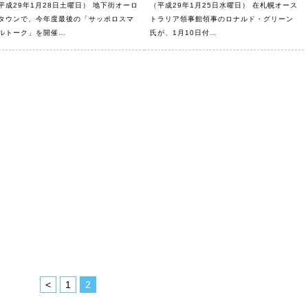
平成29年1月28日土曜日） 地下街オーロ
（平成29年1月25日水曜日） 在札幌オース
タウンで、今年度最後の「サッポロスマ
トラリア領事館領事のロナルド・グリーン
ルトーク」を開催…
氏が、1月10日付…
<
1
2