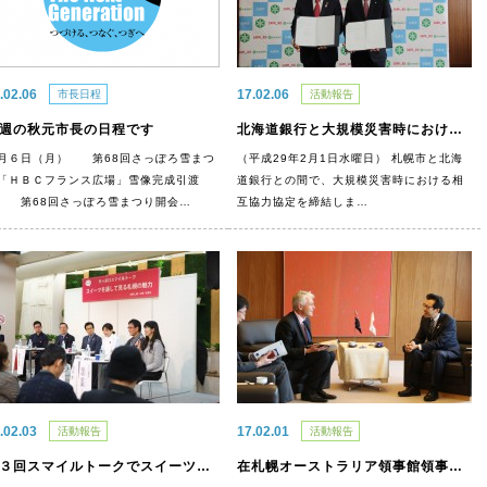
.02.06
17.02.06
市長日程
活動報告
週の秋元市長の日程です
北海道銀行と大規模災害時における相互協力協定を締結しました
月６日（月） 第68回さっぽろ雪まつ
（平成29年2月1日水曜日） 札幌市と北海
「ＨＢＣフランス広場」雪像完成引渡
道銀行との間で、大規模災害時における相
 第68回さっぽろ雪まつり開会…
互協力協定を締結しま…
.02.03
17.02.01
活動報告
活動報告
第３回スマイルトークでスイーツをテーマに語り合いました
在札幌オーストラリア領事館領事が着任ごあいさつにお越しになりました