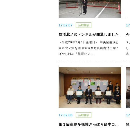
17.02.07
17
活動報告
盤渓北ノ沢トンネルが開通しました
今
（平成29年2月3日金曜日） 中央区盤渓と
２
南区北ノ沢を結ぶ道道西野真駒内清田線こ
り
ばやし峠の「盤渓北ノ…
式
17.02.06
17
活動報告
第３回生物多様性さっぽろ絵本コンテスト表彰を行いました