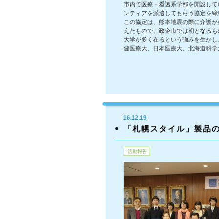
市内で医療・看護系学部を開設して
ンティアを派遣してもらう協定を締
この協定は、熊本地震の際に介護が
えたもので、政令市では初となるも
大学が多く在るという強みを生かし
健医療大、日本医療大、北海道科学
16.12.19
「札幌スタイル」製品
活動報告