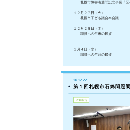
札幌市障害者週間記念事業「区
１２月２７日（火）
札幌市子ども議会本会議
１２月２８日（木）
職員への年末の挨拶
１月４日（水）
職員への年頭の挨拶
16.12.22
第１回札幌市石綿問題
活動報告