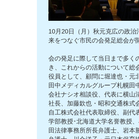
10月20日（月）秋元克広の政
来をつなぐ市民の会発足総会が
会の発足に際して当日まで多く
き、これからの活動について総
役員として、顧問に堀達也・元
田中メディカルグループ札幌田
会社ナシオ相談役、代表に横山
社長、加藤欽也・昭和交通株式
自工株式会社代表取締役、副代
学部教授･北海道大学名誉教授
田法律事務所所長弁護士、岩本