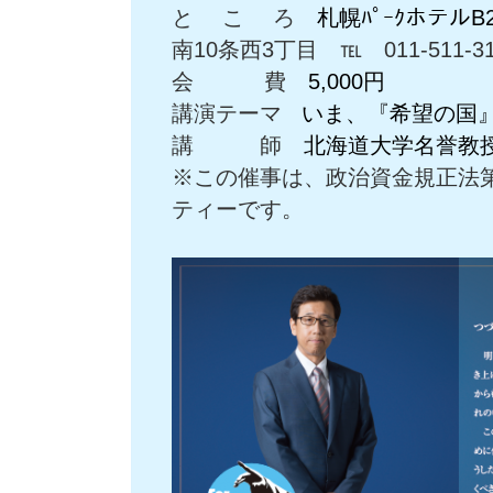
と こ ろ
札幌ﾊﾟｰｸホテル
南10条西3丁目 ℡ 011-511-31
会 費
5,000円
講演テーマ
いま、『希望の国
講 師
北海道大学名誉教
※この催事は、政治資金規正法第
ティーです。